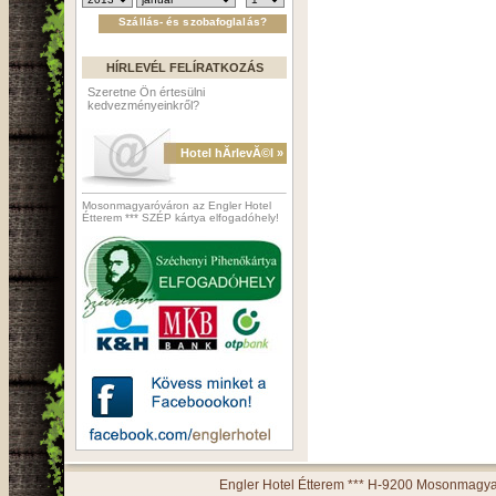
HÍRLEVÉL FELÍRATKOZÁS
Szeretne Ön értesülni
kedvezményeinkről?
Hotel hĂ­rlevĂ©l »
Mosonmagyaróváron az Engler Hotel
Étterem *** SZÉP kártya elfogadóhely!
Engler Hotel Étterem *** H-9200 Mosonmagyaró