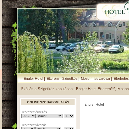
Engler Hotel
|
Étterem
|
Szigetköz
|
Mosonmagyaróvár
|
Elérhető
Szállás a Szigetköz kapujában - Engler Hotel Étterem***, Moso
ONLINE SZOBAFOGLALÁS
Engler Hotel
Tervezett érkezés
Tervezett távozás