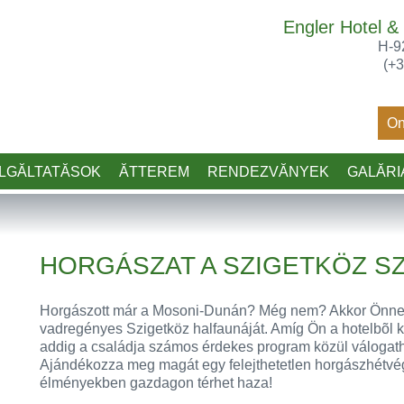
Engler Hotel 
H-9
(+3
On
LGĂLTATĂSOK
ĂTTEREM
RENDEZVĂNYEK
GALĂRI
HORGÁSZAT A SZIGETKÖZ S
Horgászott már a Mosoni-Dunán? Még nem? Akkor Önnek 
vadregényes Szigetköz halfaunáját. Amíg Ön a hotelbõl 
addig a családja számos érdekes program közül válogath
Ajándékozza meg magát egy felejthetetlen horgászhétvég
élményekben gazdagon térhet haza!