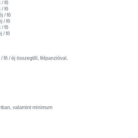
 fõ
 fõ
/ fõ
/ fõ
 fõ
/ fõ
 fõ / éj összegtõl, félpanzióval.
umban, valamint minimum