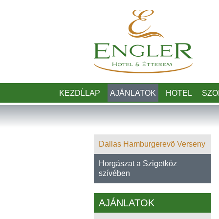
KEZDĹLAP
AJĂNLATOK
HOTEL
SZO
Dallas Hamburgerevõ Verseny
Horgászat a Szigetköz
szívében
AJÁNLATOK