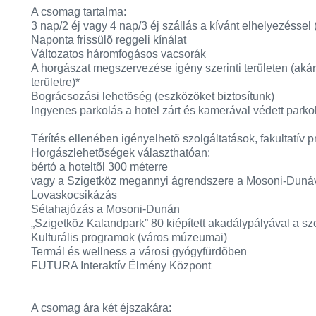
A csomag tartalma:
3 nap/2 éj vagy 4 nap/3 éj szállás a kívánt elhelyezéssel
Naponta frissülõ reggeli kínálat
Változatos háromfogásos vacsorák
A horgászat megszervezése igény szerinti területen (aká
területre)*
Bográcsozási lehetõség (eszközöket biztosítunk)
Ingyenes parkolás a hotel zárt és kamerával védett park
Térítés ellenében igényelhetõ szolgáltatások, fakultatív 
Horgászlehetõségek választhatóan:
bértó a hoteltõl 300 méterre
vagy a Szigetköz megannyi ágrendszere a Mosoni-Dunáv
Lovaskocsikázás
Sétahajózás a Mosoni-Dunán
„Szigetköz Kalandpark” 80 kiépített akadálypályával a 
Kulturális programok (város múzeumai)
Termál és wellness a városi gyógyfürdõben
FUTURA Interaktív Élmény Központ
A csomag ára két éjszakára: