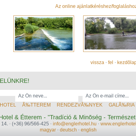
Az online ajánlatkéréshez/foglalásho
vissza
·
fel
·
kezdõla
VELÜNKRE!
HOTEL
Ã‰TTEREM
RENDEZVÃ‰NYEK
GALÃ‰RIA
Hotel & Étterem - "Tradíció & Minõség - Természet
14. · (+36) 96/566-425 ·
info@englerhotel.hu
·
www.englerhote
magyar
·
deutsch
·
english