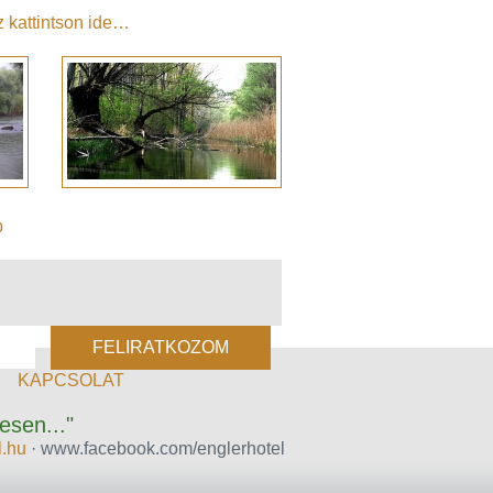
z kattintson ide…
p
KAPCSOLAT
esen..."
l.hu
· www.facebook.com/englerhotel