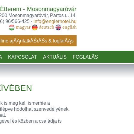
& Étterem - Mosonmagyaróvár
200 Mosonmagyaróvár, Partos u. 14.
6) 96/566-425 ·
info@englerhotel.hu
line ajĂĄnlatkĂŠrĂŠs & foglalĂĄs
A
KAPCSOLAT
AKTUĂLIS
FOGLALĂS
ZÍVÉBEN
is meg kell ismernie a
kilépve hódolhat szenvedélyének,
at.
ével és közben a családja is