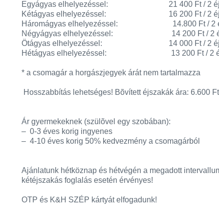
Egyágyas elhelyezéssel: 21 400 Ft / 2 éj /
Kétágyas elhelyezéssel: 16 200 Ft / 2 éj /
Háromágyas elhelyezéssel: 14.800 Ft / 2 éj 
Négyágyas elhelyezéssel: 14 200 Ft / 2 éj 
Ötágyas elhelyezéssel: 14 000 Ft / 2 éj /
Hétágyas elhelyezéssel: 13 200 Ft / 2 éj 
* a csomagár a horgászjegyek árát nem tartalmazza
Hosszabbítás lehetséges! Bõvített éjszakák ára: 6.600 Ft /
Ár gyermekeknek (szülõvel egy szobában):
– 0-3 éves korig ingyenes
– 4-10 éves korig 50% kedvezmény a csomagárból
Ajánlatunk hétköznap és hétvégén a megadott intervall
kétéjszakás foglalás esetén érvényes!
OTP és K&H SZÉP kártyát elfogadunk!