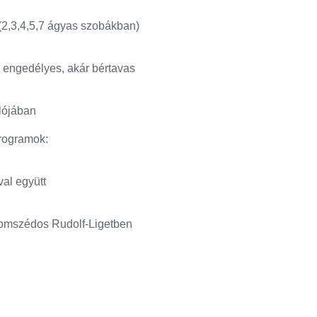
 (2,3,4,5,7 ágyas szobákban)
r engedélyes, akár bértavas
olójában
programok:
al együtt
szomszédos Rudolf-Ligetben