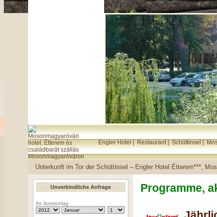
Engler Hotel
|
Restaurant
|
Schüttinsel
|
Mos
Unterkunft im Tor der Schüttinsel – Engler Hotel Étterem***, M
Programme, a
Unverbindliche Anfrage
Ihr Anreisetag
Jährl