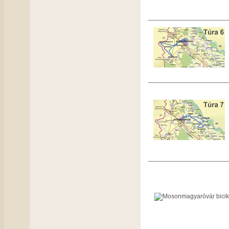
______________
______________
______________