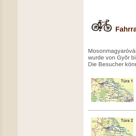
Fahrr
Mosonmagyaróvár 
wurde von Gyõr b
Die Besucher kön
_________________